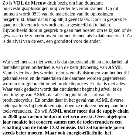
Zo is
VDL de Meeuw
druk bezig om hun duurzame
huisvestingsoplossingen nog verder te verduurzamen. Op dit
moment wordt 95% van de materialen van de oplossingen
hergebruikt. Maar dat is nog altijd geen100%. Door in gesprek te
gaan met leveranciers wordt ernaar gestreefd dit te halen.
Bijvoorbeeld door in gesprek te gaan met boeren om te kijken of de
gewassen die ze verbouwen kunnen dienen als isolatiemateriaal. Zo
is de afval van de een, een grondstof voor de ander.
Wat veel mensen niet weten is dat duurzaamheid en circulariteit al
tientallen jaren onderdeel is van de bedrijfsvoering van
ASML
.
Vanuit vier locaties worden retour- en afvalstromen van het bedrijf
gekanaliseerd en de materialen die daarmee worden gegenereerd
worden teruggebracht in het productieproces. En dat is niet alles.
Waar vaak gedacht wordt dat circulariteit begint bij afval, is de
overtuiging van ASML dat alles begint bij de start van de
productiecyclus. En omdat daar in het geval van ASML diverse
ketenpartners bij betrokken zijn, doen ze ook een beroep aan hun
toeleveranciers. Zo wil
ASML onder meer dat de supply chain
in 2030 qua carbon footprint net zero werkt. Over afgelopen
jaar maakte het concern samen met de toeleveranciers een
schatting van de totale CO2-emissie. Dat zal komende jaren
steeds beter moeten. Maar ook energie-efficiëntie, het