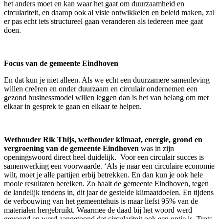
het anders moet en kan waar het gaat om duurzaamheid en
circulariteit, en daarop ook al visie ontwikkelen en beleid maken, zal
er pas echt iets structureel gaan veranderen als iedereen mee gaat
doen.
Focus van de gemeente Eindhoven
En dat kun je niet alleen. Als we echt een duurzamere samenleving
willen creëren en onder duurzaam en circulair ondernemen een
gezond businessmodel willen leggen dan is het van belang om met
elkaar in gesprek te gaan en elkaar te helpen.
Wethouder Rik Thijs, wethouder klimaat, energie, grond en
vergroening van de gemeente Eindhoven
was in zijn
openingswoord direct heel duidelijk. Voor een circulair succes is
samenwerking een voorwaarde. ‘Als je naar een circulaire economie
wilt, moet je alle partijen erbij betrekken. En dan kun je ook hele
mooie resultaten bereiken. Zo haalt de gemeente Eindhoven, tegen
de landelijk tendens in, dit jaar de gestelde klimaatdoelen. En tijdens
de verbouwing van het gemeentehuis is maar liefst 95% van de
materialen hergebruikt. Waarmee de daad bij het woord werd
gevoegd en werd aangetoond dat circulariteit ook een optie is. Trots