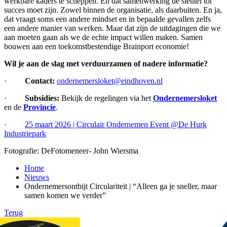
werkbare kaders te scheppen. En dat samenwerking de sleutel tot
succes moet zijn. Zowel binnen de organisatie, als daarbuiten. En ja,
dat vraagt soms een andere mindset en in bepaalde gevallen zelfs
een andere manier van werken. Maar dat zijn de uitdagingen die we
aan moeten gaan als we de echte impact willen maken. Samen
bouwen aan een toekomstbestendige Brainport economie!
Wil je aan de slag met verduurzamen of nadere informatie?
·
Contact:
ondernemersloket@eindhoven.nl
·
Subsidies:
Bekijk de regelingen via het
Ondernemersloket
en de
Provincie
.
·
25 maart 2026 | Circulair Ondernemen Event @De Hurk
Industriepark
Fotografie: DeFotomeneer- John Wiersma
Home
Nieuws
Ondernemersontbijt Circulariteit | “Alleen ga je sneller, maar
samen komen we verder”
Terug