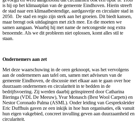
is hij op het klimaatplan van de gemeente Eindhoven. Hierin streeft
de stad naar een klimaatbestendige, aardgasvrije en circulaire stad in
2050. De stad en regio zijn sterk aan het groeien. Dit biedt kansen,
maar brengt ook uitdagingen met zich mee. En die moeten we
samen aangaan. Waarbij hij met name de netcongestie nog extra
benoemde. Als we dit probleem niet oplossen, komt alles stil te
staan.
Ondernemers aan zet
Met deze waarschuwing in de oren geknoopt, was het vervolgens
aan de ondernemers aan tafel om, samen met adviseurs van de
gemeente Eindhoven, de discussie met elkaar aan te gaan over hoe
duurzaam ondernemen en circulariteit in te bedden in de
bedrijfsvoering. Zij werden daarbij geïnspireerd door Catharina
Bieringa (VDL De Meeuw), Yvar Monasch (Best Wool Carpets) en
Nestor Coronado Palma (ASML). Onder leiding van Gespreksleider
Eric Duffhuis gaven ze een inkijk in hoe hun organisaties, elk vanuit
hun eigen vakgebied, concreet invulling geven aan duurzaamheid en
circulariteit.