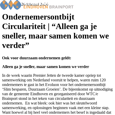
Donderdag 26 februari 2026
Ondernemersontbijt
Circulariteit | “Alleen ga je
Home
sneller, maar samen komen we
Nieuws
Events
verder”
Members
BOP
Familiebedrijven
Ook voor duurzaam ondernemen geldt:
Ondernemers van het jaar
Alleen ga je sneller, maar samen komen we verder
Over ons
In de week waarin Premier Jetten de tweede kamer opriep tot
samenwerking om Nederland vooruit te helpen, waren ruim 120
ondernemers te gast in het Evoluon voor het ondernemersontbijt
‘Slim besparen, Duurzaam Groeien’. De bijeenkomst op uitnodiging
van de gemeente Eindhoven en georganiseerd door WTC/e
Brainport stond in het teken van circulariteit en duurzaam
ondernemen. En wat bleek: ook hier was het sleutelwoord
samenwerking, en oplossingen beginnen vaak met een kleine stap.
Want hoewel al bij heel veel ondernemers het besef is ingedaald dat