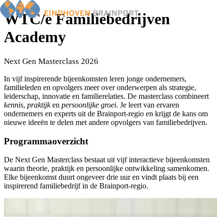
WTC/e Familiebedrijven
Academy
Home
Next Gen Masterclass 2026
Nieuws
In vijf inspirerende bijeenkomsten leren jonge ondernemers,
Events
familieleden en opvolgers meer over onderwerpen als strategie,
Members
leiderschap, innovatie en familierelaties. De masterclass combineert
BOP
kennis
,
praktijk
en
persoonlijke groei
. Je leert van ervaren
Familiebedrijven
ondernemers en experts uit de Brainport-regio en krijgt de kans om
Ondernemers van het jaar
nieuwe ideeën te delen met andere opvolgers van familiebedrijven.
Over ons
Programmaoverzicht
De Next Gen Masterclass bestaat uit vijf interactieve bijeenkomsten
waarin theorie, praktijk en persoonlijke ontwikkeling samenkomen.
Elke bijeenkomst duurt ongeveer drie uur en vindt plaats bij een
inspirerend familiebedrijf in de Brainport-regio.