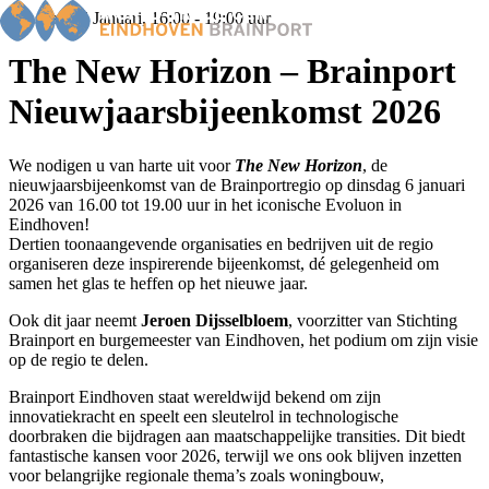
Dinsdag 06 Januari, 16:00 - 19:00 uur
The New Horizon – Brainport
Nieuwjaarsbijeenkomst 2026
Home
Nieuws
We nodigen u van harte uit voor
The New Horizon
, de
Events
nieuwjaarsbijeenkomst van de Brainportregio op dinsdag 6 januari
Members
2026 van 16.00 tot 19.00 uur in het iconische Evoluon in
BOP
Eindhoven!
Dertien toonaangevende organisaties en bedrijven uit de regio
Familiebedrijven
organiseren deze inspirerende bijeenkomst, dé gelegenheid om
Ondernemers van het jaar
samen het glas te heffen op het nieuwe jaar.
Over ons
Ook dit jaar neemt
Jeroen Dijsselbloem
, voorzitter van Stichting
Brainport en burgemeester van Eindhoven, het podium om zijn visie
op de regio te delen.
Brainport Eindhoven staat wereldwijd bekend om zijn
innovatiekracht en speelt een sleutelrol in technologische
doorbraken die bijdragen aan maatschappelijke transities. Dit biedt
fantastische kansen voor 2026, terwijl we ons ook blijven inzetten
voor belangrijke regionale thema’s zoals woningbouw,