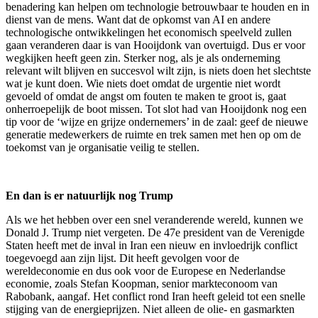
benadering kan helpen om technologie betrouwbaar te houden en in
dienst van de mens. Want dat de opkomst van AI en andere
technologische ontwikkelingen het economisch speelveld zullen
gaan veranderen daar is van Hooijdonk van overtuigd. Dus er voor
wegkijken heeft geen zin. Sterker nog, als je als onderneming
relevant wilt blijven en succesvol wilt zijn, is niets doen het slechtste
wat je kunt doen. Wie niets doet omdat de urgentie niet wordt
gevoeld of omdat de angst om fouten te maken te groot is, gaat
onherroepelijk de boot missen. Tot slot had van Hooijdonk nog een
tip voor de ‘wijze en grijze ondernemers’ in de zaal: geef de nieuwe
generatie medewerkers de ruimte en trek samen met hen op om de
toekomst van je organisatie veilig te stellen.
En dan is er natuurlijk nog Trump
Als we het hebben over een snel veranderende wereld, kunnen we
Donald J. Trump niet vergeten. De 47e president van de Verenigde
Staten heeft met de inval in Iran een nieuw en invloedrijk conflict
toegevoegd aan zijn lijst. Dit heeft gevolgen voor de
wereldeconomie en dus ook voor de Europese en Nederlandse
economie, zoals Stefan Koopman, senior markteconoom van
Rabobank, aangaf. Het conflict rond Iran heeft geleid tot een snelle
stijging van de energieprijzen. Niet alleen de olie- en gasmarkten