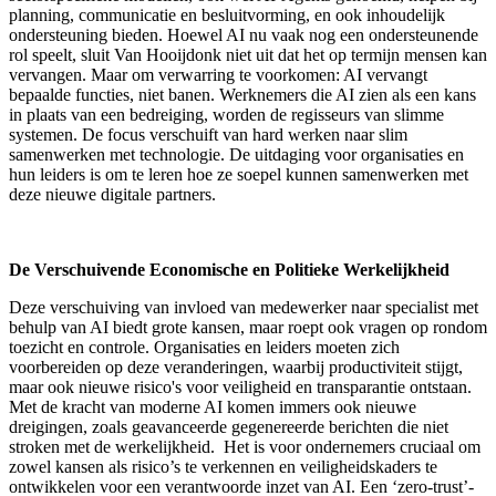
planning, communicatie en besluitvorming, en ook inhoudelijk
ondersteuning bieden. Hoewel AI nu vaak nog een ondersteunende
rol speelt, sluit Van Hooijdonk niet uit dat het op termijn mensen kan
vervangen. Maar om verwarring te voorkomen: AI vervangt
bepaalde functies, niet banen. Werknemers die AI zien als een kans
in plaats van een bedreiging, worden de regisseurs van slimme
systemen. De focus verschuift van hard werken naar slim
samenwerken met technologie. De uitdaging voor organisaties en
hun leiders is om te leren hoe ze soepel kunnen samenwerken met
deze nieuwe digitale partners.
De Verschuivende Economische en Politieke Werkelijkheid
Deze verschuiving van invloed van medewerker naar specialist met
behulp van AI biedt grote kansen, maar roept ook vragen op rondom
toezicht en controle. Organisaties en leiders moeten zich
voorbereiden op deze veranderingen, waarbij productiviteit stijgt,
maar ook nieuwe risico's voor veiligheid en transparantie ontstaan.
Met de kracht van moderne AI komen immers ook nieuwe
dreigingen, zoals geavanceerde gegenereerde berichten die niet
stroken met de werkelijkheid. Het is voor ondernemers cruciaal om
zowel kansen als risico’s te verkennen en veiligheidskaders te
ontwikkelen voor een verantwoorde inzet van AI. Een ‘zero-trust’-