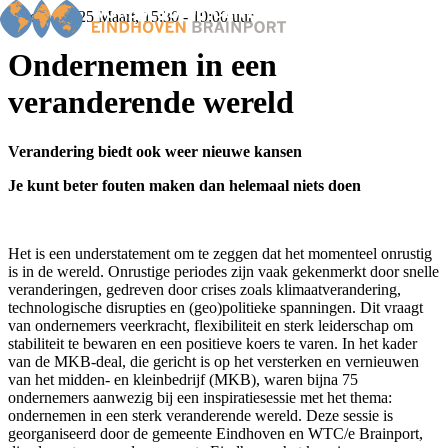
Woensdag 25 Maart, 15:30 - 19:00 uur
Ondernemen in een
veranderende wereld
Home
Nieuws
Verandering biedt ook weer nieuwe kansen
Events
Members
Je kunt beter fouten maken dan helemaal niets doen
BOP
Familiebedrijven
Ondernemers van het jaar
Het is een understatement om te zeggen dat het momenteel onrustig
Over ons
is in de wereld. Onrustige periodes zijn vaak gekenmerkt door snelle
veranderingen, gedreven door crises zoals klimaatverandering,
technologische disrupties en (geo)politieke spanningen. Dit vraagt
van ondernemers veerkracht, flexibiliteit en sterk leiderschap om
stabiliteit te bewaren en een positieve koers te varen. In het kader
van de MKB-deal, die gericht is op het versterken en vernieuwen
van het midden- en kleinbedrijf (MKB), waren bijna 75
ondernemers aanwezig bij een inspiratiesessie met het thema:
ondernemen in een sterk veranderende wereld. Deze sessie is
georganiseerd door de gemeente Eindhoven en WTC/e Brainport,