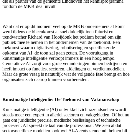
die als partner van de gemeente Eindhoven het kennisprogramma
rondom de MKB-deal invult.
Want dat er op dit moment veel op de MKB-ondernemers af komt
werd tijdens de bijeenkomst al snel duidelijk toen futurist en
trendwatcher Richard van Hooijdonk het podium betrad om zijn
publiek mee te nemen in het ondernemen van de toekomst. Een
toekomst waarin digitalisering, robotisering en specifieker de
opkomst van AI de toon zal gaan zetten. De vooruitgang in
kunstmatige intelligentie verloopt immers in een hoog tempo.
Generatieve AI zorgt voor grote veranderingen binnen bedrijven en
heeft impact op functies, sectoren, afdelingen en verdienmodellen.
Maar de grote vraag is natuurlijk wat de volgende fase brengt en hoe
organisaties zich daarop kunnen voorbereiden.
Kunstmatige Intelligentie: De Toekomst van Vakmanschap
Kunstmatige intelligentie (AI) ontwikkelt zich razendsnel en wordt
steeds meer een expert in allerlei sectoren en vakgebieden. Of het nu
gaat om juridische precisie, medische beslissingen of technische
processen: AI spreekt de taal van de professional. We zien al dat
sectorspecifieke modellen, ook wel AI-Agents genoemd, helpen bij